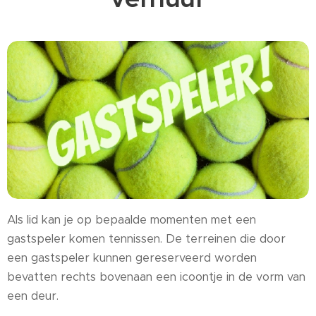
Als lid kan je op bepaalde momenten met een
gastspeler komen tennissen. De terreinen die door
een gastspeler kunnen gereserveerd worden
bevatten rechts bovenaan een icoontje in de vorm van
een deur.