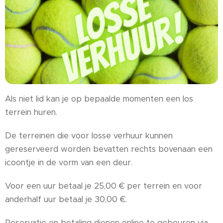
Als niet lid kan je op bepaalde momenten een los
terrein huren.
De terreinen die voor losse verhuur kunnen
gereserveerd worden bevatten rechts bovenaan een
icoontje in de vorm van een deur.
Voor een uur betaal je 25,00 € per terrein en voor
anderhalf uur betaal je 30,00 €.
Reservatie en betaling dienen online te gebeuren via